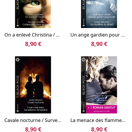
On a enlevé Christina / Collaboration sous tension
Un ange gardien pour Katlin / Les mystères du désert
8,90 €
8,90 €
Cavale nocturne / Surveillance clandestine
La menace des flammes / Présumée coupable + 1 titre gratuit
8,90 €
8,90 €