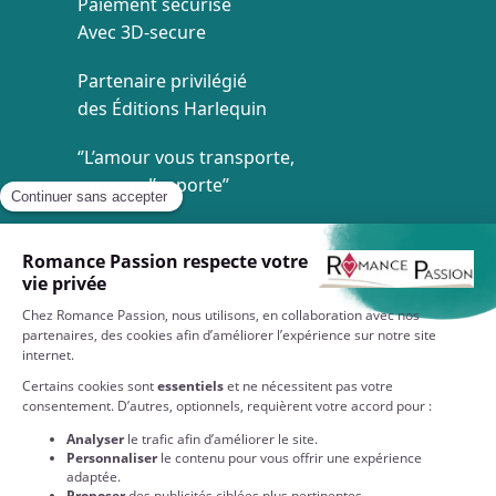
Paiement sécurisé
Avec 3D-secure
Partenaire privilégié
des Éditions Harlequin
‘’L’amour vous transporte,
on vous l’apporte’’
Livraison à 1€
Dès 35€ d'achat
Service client
7/7 de 8h à 20h
À VOTRE SERVICE
EN SAVOIR PLUS SUR NOS COLLECTIONS