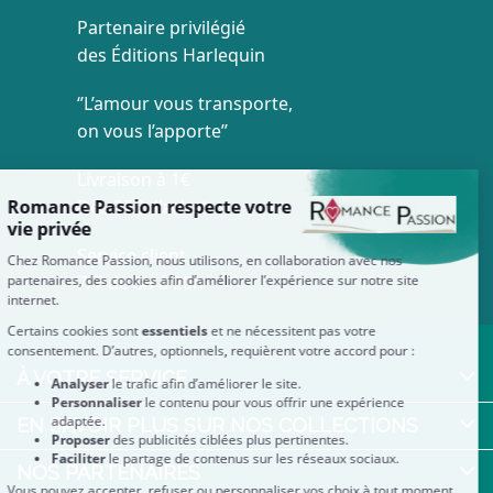
Partenaire privilégié
des Éditions Harlequin
‘’L’amour vous transporte,
on vous l’apporte’’
Livraison à 1€
Dès 35€ d'achat
Service client
7/7 de 8h à 20h
À VOTRE SERVICE
EN SAVOIR PLUS SUR NOS COLLECTIONS
NOS PARTENAIRES