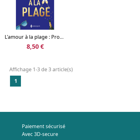
L'amour à la plage : Promesses sur une île / La maison sur la plage / L'amant grec
8,50 €
Affichage 1-3 de 3 article(s)
1
Paiement sécurisé
Avec 3D-secure