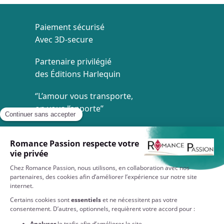
Paiement sécurisé
Avec 3D-secure
Partenaire privilégié
des Éditions Harlequin
‘’L’amour vous transporte,
on vous l’apporte’’
Livraison à 1€
Dès 35€ d'achat
Service client
7/7 de 8h à 20h
À VOTRE SERVICE