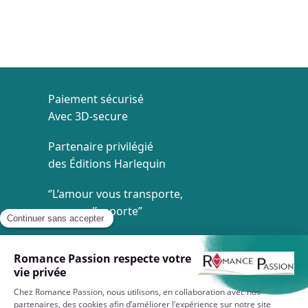
Paiement sécurisé
Avec 3D-secure
Partenaire privilégié
des Éditions Harlequin
‘’L’amour vous transporte,
on vous l’apporte’’
Livraison à 1€
Dès 35€ d'achat
Service client
7/7 de 8h à 20h