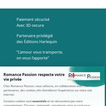
Paiement sécurisé
Avec 3D-secure
Partenaire privilégié
des Éditions Harlequin
‘’L’amour vous transporte,
on vous l’apporte’’
Livraison à 1€
Dès 35€ d'achat
Service client
7/7 de 8h à 20h