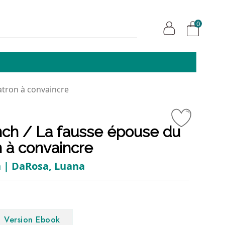
0
atron à convaincre
nch / La fausse épouse du
 à convaincre
n | DaRosa, Luana
Version Ebook