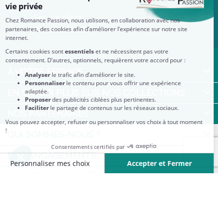
Service client
7/7 de 8h à 20h
À VOTRE SERVICE
EN SAVOIR PLUS SUR NOS COLLECTIONS
NOS PARTENAIRES
QUI SOMMES-NOUS ?
NOS ENGAGEMENTS
RESTEZ CONNECTÉS
Partenaire privilégié des Editions Harlequin : retrouvez sur