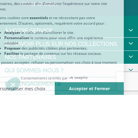
7/7 de 8h à 20h
À VOTRE SERVICE
EN SAVOIR PLUS SUR NOS COLLECTIONS
NOS PARTENAIRES
QUI SOMMES-NOUS ?
NOS ENGAGEMENTS
RESTEZ CONNECTÉS
Partenaire privilégié des Editions Harlequin : retrouvez sur
notre site toutes vos romances et collections préférées
disponibles en format papier !