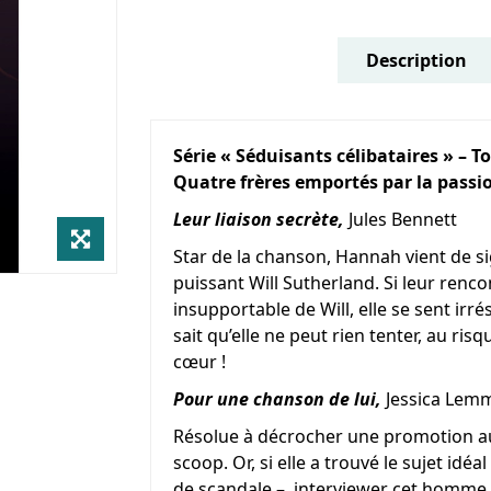
Description
Série « Séduisants célibataires » – T
Quatre frères emportés par la pass
Leur liaison secrète,
Jules Bennett
Star de la chanson, Hannah vient de sig
puissant Will Sutherland. Si leur renco
insupportable de Will, elle se sent irr
sait qu’elle ne peut rien tenter, au ri
cœur !
Pour une chanson de lui,
Jessica Lem
Résolue à décrocher une promotion au 
scoop. Or, si elle a trouvé le sujet idé
de scandale –, interviewer cet homme l