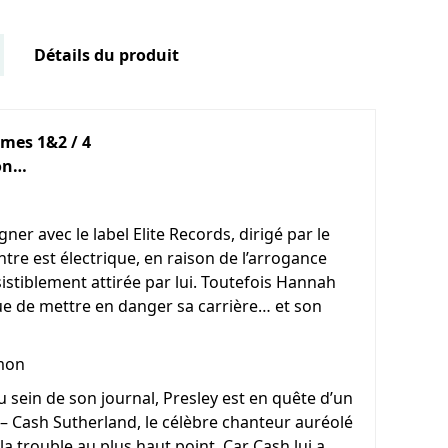
Détails du produit
omes 1&2 / 4
ion…
ner avec le label Elite Records, dirigé par le
ntre est électrique, en raison de l’arrogance
ésistiblement attirée par lui. Toutefois Hannah
sque de mettre en danger sa carrière… et son
mon
sein de son journal, Presley est en quête d’un
al – Cash Sutherland, le célèbre chanteur auréolé
a trouble au plus haut point. Car Cash lui a