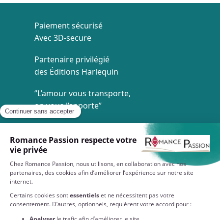
Paiement sécurisé
Avec 3D-secure
Partenaire privilégié
des Éditions Harlequin
‘’L’amour vous transporte,
on vous l’apporte’’
Livraison à 1€
Dès 35€ d'achat
Service client
7/7 de 8h à 20h
À VOTRE SERVICE